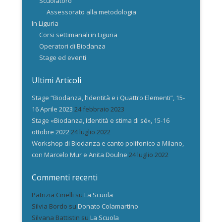
Scuolatoro
Assessorato alla metodologia
In Liguria
Corsi settimanali in Liguria
Operatori di Biodanza
Stage ed eventi
Ultimi Articoli
Stage “Biodanza, l’Identità e i Quattro Elementi”, 15-
16 Aprile 2023
24 febbraio 2023
Stage «Biodanza, Identità e stima di sé», 15-16
ottobre 2022
24 luglio 2022
Workshop di Biodanza e canto polifonico a Milano,
con Marcelo Mur e Anita Doulne
24 luglio 2022
Commenti recenti
Patrizia Cirielli
su
La Scuola
Silvia Bordo
su
Donato Colamartino
Silvana Battistin
su
La Scuola