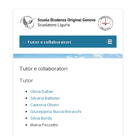
Scuola di formazione di Biodanza
Scuolatoro Liguria
Menu principale
Salta al contenuto
- - Tutor e collaboratori
Tutor e collaboratori
Tutor
Olivia Dallari
Silvana Battistin
Caterina Oliveri
Giuseppina
Nuccia
Boraschi
Silvia Bordo
Maria Pescetto