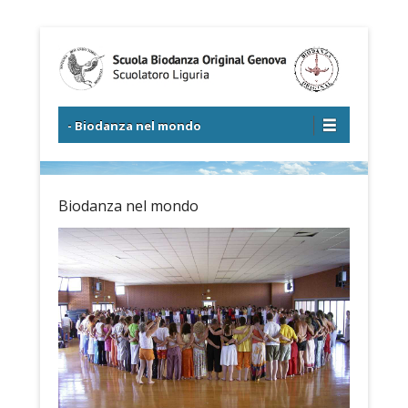
Scuola di formazione di Biodanza
Scuolatoro Liguria
Menu principale
Salta al contenuto
- Biodanza nel mondo
Biodanza nel mondo